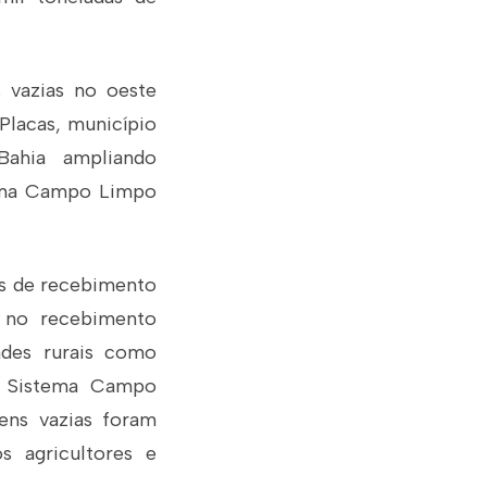
vazias no oeste
Placas, município
Bahia ampliando
tema Campo Limpo
es de recebimento
e no recebimento
ades rurais como
o Sistema Campo
ens vazias foram
s agricultores e