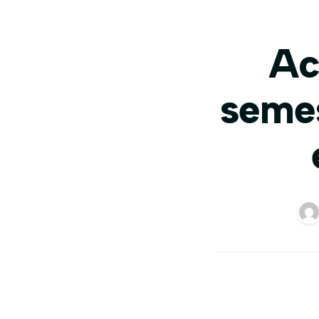
Ac
semes