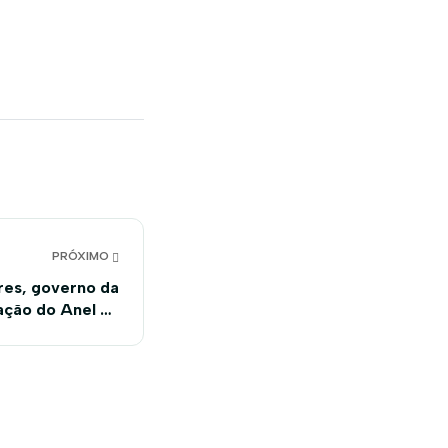
PRÓXIMO
res, governo da
ração do Anel da
Soja