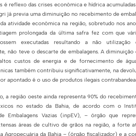
s é reflexo das crises econômica e hídrica acumuladas
iagri já previa uma diminuição no recebimento de emba
 da atividade econômica na região, sobretudo nos ano
tiagem prolongada da última safra fez com que vár
ossem executadas resultando a não utilização
, não teve o descarte de embalagens. A diminuição d
ltos custos de energia e de fornecimento de águ
nicas também contribuiu significativamente, na devolu
tor apontado é o uso de produtos ilegais contrabandea
o, a região oeste ainda representa 90% do recebime
óxicos no estado da Bahia, de acordo com o Insti
e Embalagens Vazias (inpEV), – órgão que repres
xtensas áreas de cultivo de grãos na região, a forte
a Agropecuária da Bahia – (órgão fiscalizador) e a co