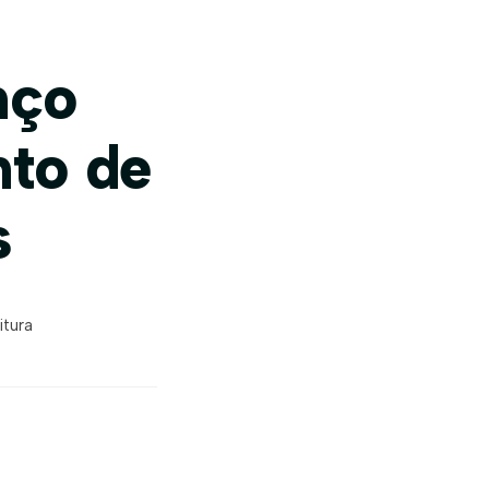
nço
nto de
s
itura