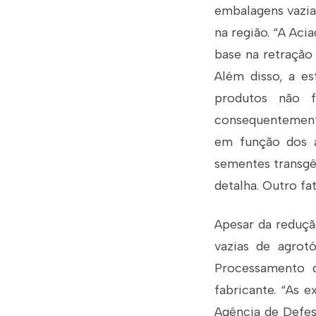
embalagens vazia
na região. “A Ac
base na retração
Além disso, a es
produtos não f
consequentemente
em função dos a
sementes transgê
detalha. Outro fa
Apesar da reduçã
vazias de agrot
Processamento d
fabricante. “As e
Agência de Defes