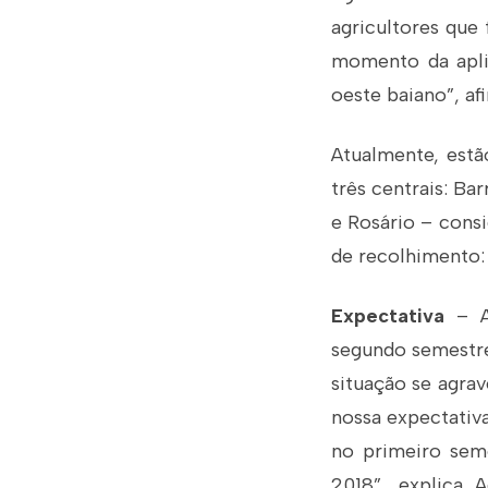
agricultores que
momento da apli
oeste baiano”, a
Atualmente, est
três centrais: Ba
e Rosário – consi
de recolhimento:
Expectativa
– A 
segundo semestre
situação se agra
nossa expectativa
no primeiro sem
2018”, explica 