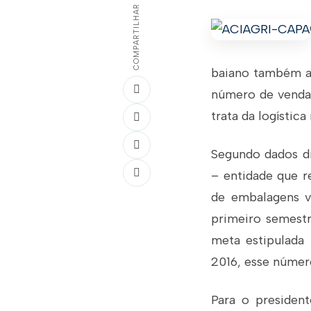
COMPARTILHAR
baiano também ac
número de venda
trata da logístic
Segundo dados di
– entidade que r
de embalagens v
primeiro semest
meta estipulada 
2016, esse número
Para o presiden