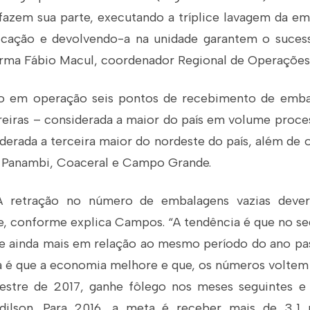
 fazem sua parte, executando a tríplice lavagem da e
cação e devolvendo-a na unidade garantem o suces
firma Fábio Macul, coordenador Regional de Operações
ão em operação seis pontos de recebimento de embal
rreiras – considerada a maior do país em volume proc
derada a terceira maior do nordeste do país, além de 
 Panambi, Coaceral e Campo Grande.
retração no número de embalagens vazias deverá
, conforme explica Campos. “A tendência é que no s
ve ainda mais em relação ao mesmo período do ano pas
 é que a economia melhore e que, os números voltem a
estre de 2017, ganhe fôlego nos meses seguintes e
Adilson. Para 2016, a meta é receber mais de 3,1 