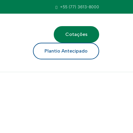
+55 (77) 3613-8000
Cotações
ar
Plantio Antecipado