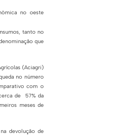
onômica no oeste
insumos, tanto no
 denominação que
rícolas (Aciagri)
a queda no número
omparativo com o
 cerca de 57% da
rimeiros meses de
 na devolução de