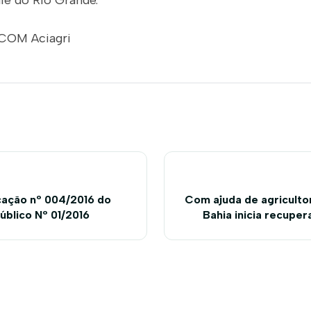
le do Rio Grande.
COM Aciagri
icação nº 004/2016 do
Com ajuda de agriculto
blico Nº 01/2016
Bahia inicia recupe