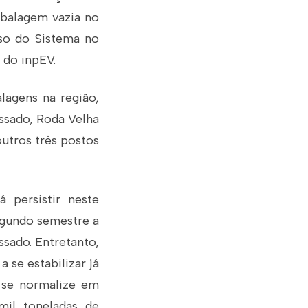
mbalagem vazia no
so do Sistema no
 do inpEV.
agens na região,
essado, Roda Velha
outros três postos
 persistir neste
egundo semestre a
sado. Entretanto,
 se estabilizar já
 se normalize em
mil toneladas de