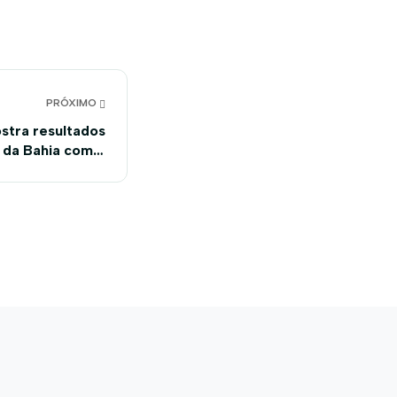
PRÓXIMO
stra resultados
 da Bahia com o
ação doados pela
Abapa