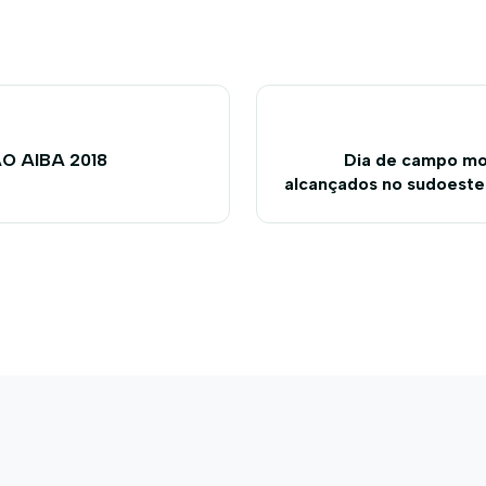
̃O AIBA 2018
Dia de campo mo
alcançados no sudoeste
uso de kits de irrig