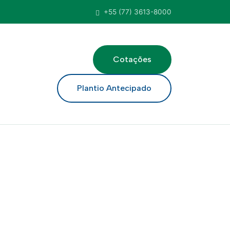
+55 (77) 3613-8000
Cotações
ar
Plantio Antecipado