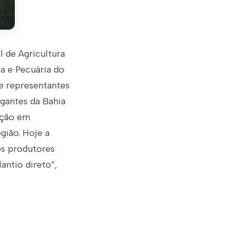
l de Agricultura
a e Pecuária do
de representantes
igantes da Bahia
fação em
gião. Hoje a
os produtores
antio direto”,