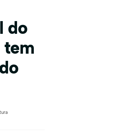
l do
o tem
rdo
tura