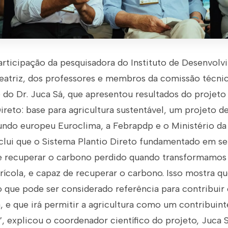
articipação da pesquisadora do Instituto de Desenvolv
Beatriz, dos professores e membros da comissão técni
e do Dr. Juca Sá, que apresentou resultados do projet
ireto: base para agricultura sustentável, um projeto 
undo europeu Euroclima, a Febrapdp e o Ministério da 
clui que o Sistema Plantio Direto fundamentado em seu
 recuperar o carbono perdido quando transformamos 
rícola, e capaz de recuperar o carbono. Isso mostra qu
ro que pode ser considerado referência para contribui
a, e que irá permitir a agricultura como um contribuin
, explicou o coordenador científico do projeto, Juca S