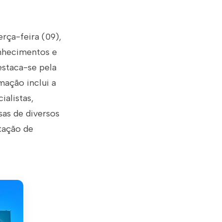
rça-feira (09),
onhecimentos e
estaca-se pela
mação inclui a
ialistas,
as de diversos
tação de