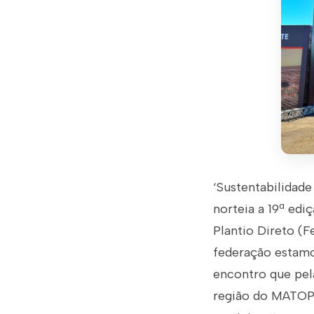
‘Sustentabilidade
norteia a 19ª ed
Plantio Direto (
federação estamo
encontro que pela
região do MATOPI