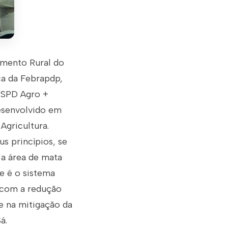
imento Rural do
ca da Febrapdp,
o SPD Agro +
desenvolvido em
Agricultura.
s princípios, se
a área de mata
e é o sistema
r com a redução
te na mitigação da
á.