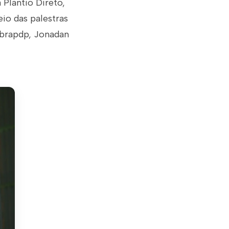
 Plantio Direto,
io das palestras
Febrapdp, Jonadan