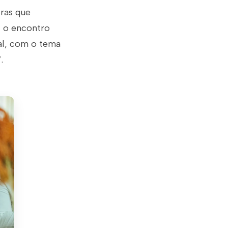
tras que
, o encontro
al, com o tema
.