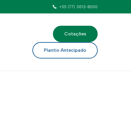
+55 (77) 3613-8000
Cotações
ar
Plantio Antecipado