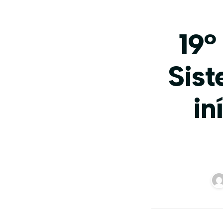
19º
Sist
in