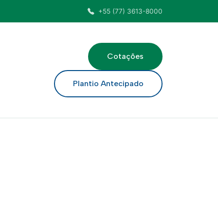
+55 (77) 3613-8000
Cotações
ar
Plantio Antecipado