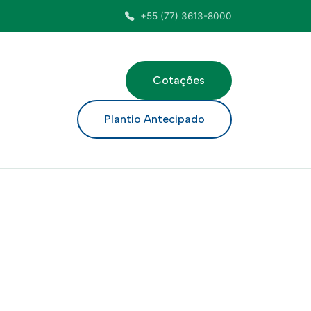
+55 (77) 3613-8000
Cotações
ar
Plantio Antecipado