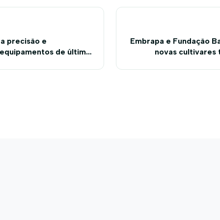
a precisão e
Embrapa e Fundação Ba
equipamentos de última
novas cultivares
as ‘vedetes’ da Bahia
algodão com alta 
7
qualidade s