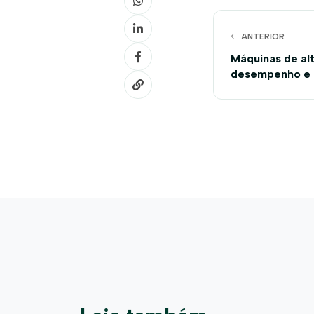
ANTERIOR
Máquinas de alt
desempenho e 
geração serão 
Farm Show 201