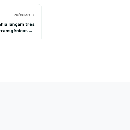
PRÓXIMO
hia lançam três
 transgênicas de
produtividade e
uperior de fibra