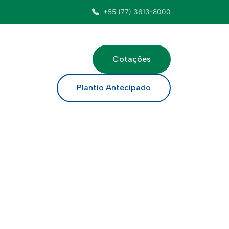
+55 (77) 3613-8000
Cotações
ar
Plantio Antecipado