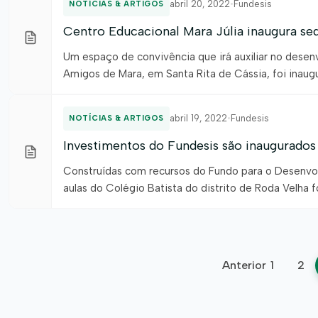
abril 20, 2022
•
Fundesis
NOTÍCIAS & ARTIGOS
Centro Educacional Mara Júlia inaugura se
Um espaço de convivência que irá auxiliar no desenv
Amigos de Mara, em Santa Rita de Cássia, foi inaugu
Fundo para Desenvolvimento Integrado e Sustentável
abril 19, 2022
•
Fundesis
NOTÍCIAS & ARTIGOS
Investimentos do Fundesis são inaugurado
Construídas com recursos do Fundo para o Desenvolv
aulas do Colégio Batista do distrito de Roda Velha 
município de São Desidério, é conhecida por aprese
Pagina
Anterior
1
2
de