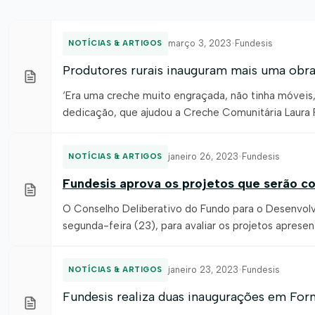
março 3, 2023
•
Fundesis
NOTÍCIAS & ARTIGOS
Produtores rurais inauguram mais uma obr
‘Era uma creche muito engraçada, não tinha móveis,
dedicação, que ajudou a Creche Comunitária Laura 
Mansidão, a adquirir móveis e equipamentos para tod
janeiro 26, 2023
•
Fundesis
NOTÍCIAS & ARTIGOS
Fundesis aprova os projetos que serão c
O Conselho Deliberativo do Fundo para o Desenvolvi
segunda-feira (23), para avaliar os projetos aprese
Oeste da Bahia. O Edital n° 01/2023 do Fundo que é 
janeiro 23, 2023
•
Fundesis
NOTÍCIAS & ARTIGOS
Fundesis realiza duas inaugurações em For