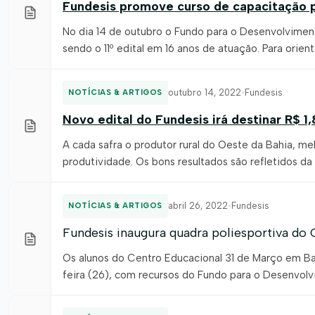
Fundesis promove curso de capacitação p
No dia 14 de outubro o Fundo para o Desenvolvimento
sendo o 11º edital em 16 anos de atuação. Para orie
Associação de Agricultores e Irrigantes da Bahia (Aib
outubro 14, 2022
•
Fundesis
NOTÍCIAS & ARTIGOS
Novo edital do Fundesis irá destinar R$ 1
A cada safra o produtor rural do Oeste da Bahia, m
produtividade. Os bons resultados são refletidos da
solidariedade. Há 16 anos, a categoria vem contrib
abril 26, 2022
•
Fundesis
NOTÍCIAS & ARTIGOS
Fundesis inaugura quadra poliesportiva do
Os alunos do Centro Educacional 31 de Março em Bai
feira (26), com recursos do Fundo para o Desenvolv
da unidade escolar. “Hoje é um dia muito especial p