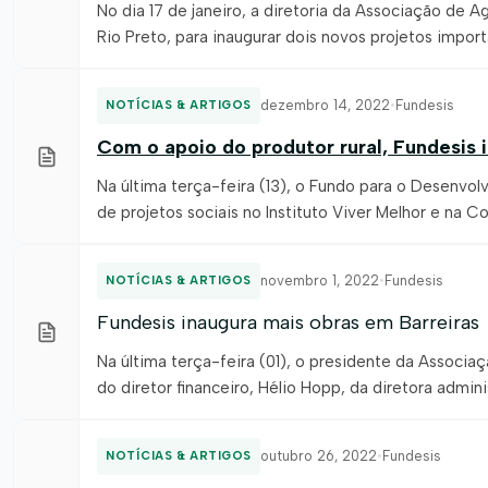
No dia 17 de janeiro, a diretoria da Associação de A
Rio Preto, para inaugurar dois novos projetos impor
realizadas, por meio, do investimento do produtor r
dezembro 14, 2022
•
Fundesis
NOTÍCIAS & ARTIGOS
Com o apoio do produtor rural, Fundesis 
Na última terça-feira (13), o Fundo para o Desenvol
de projetos sociais no Instituto Viver Melhor e n
tornaram possíveis, por meio, da contribuição finan
Associação de Agricultores […]
novembro 1, 2022
•
Fundesis
NOTÍCIAS & ARTIGOS
Fundesis inaugura mais obras em Barreiras
Na última terça-feira (01), o presidente da Associa
do diretor financeiro, Hélio Hopp, da diretora admini
participaram das inaugurações de três projetos dese
contempladas com recursos do […]
outubro 26, 2022
•
Fundesis
NOTÍCIAS & ARTIGOS