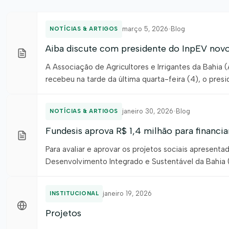
março 5, 2026
•
Blog
NOTÍCIAS & ARTIGOS
Aiba discute com presidente do InpEV novos
A Associação de Agricultores e Irrigantes da Bahia
recebeu na tarde da última quarta-feira (4), o pre
(InpEV), Marcelo Okamura e diretoria, para uma reu
defensivos agrícolas […]
janeiro 30, 2026
•
Blog
NOTÍCIAS & ARTIGOS
Fundesis aprova R$ 1,4 milhão para financi
Para avaliar e aprovar os projetos sociais apresent
Desenvolvimento Integrado e Sustentável da Bahia (F
representantes da Cooperativa de Crédito Sicredi e
Associação de […]
janeiro 19, 2026
INSTITUCIONAL
Projetos