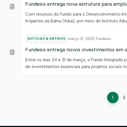
Fundesis entrega nova estrutura para ampliar
Com recursos do Fundo para o Desenvolvimento Inte
Irrigantes da Bahia (Aiba), por meio do Instituto Aib
Associação Cultural dos Moradores do Bairro Vila Bra
março 31, 2025
•
Fundesis
NOTÍCIAS & ARTIGOS
Fundesis entrega novos investimentos em sa
Entre os dias 24 e 31 de março, o Fundo Integrado 
de investimentos essenciais para projetos sociais n
inaugurações, promovidas pela Associação de Agricult
marcaram […]
Pag
1
2
de
post