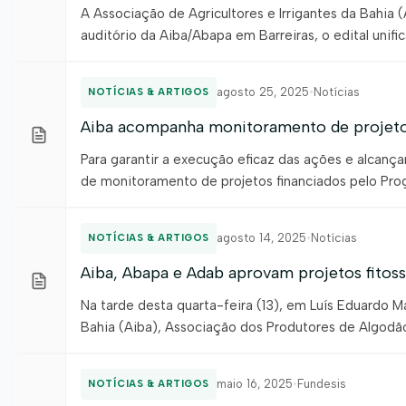
A Associação de Agricultores e Irrigantes da Bahia (A
auditório da Aiba/Abapa em Barreiras, o edital uni
da Bahia (Fundesis). O edital, que tem a parceria d
agosto 25, 2025
•
Notícias
NOTÍCIAS & ARTIGOS
Aiba acompanha monitoramento de projetos
Para garantir a execução eficaz das ações e alcançar
de monitoramento de projetos financiados pelo Pr
participação de membros da Associação de Agricultor
quatro importantes projetos: […]
agosto 14, 2025
•
Notícias
NOTÍCIAS & ARTIGOS
Aiba, Abapa e Adab aprovam projetos fitoss
Na tarde desta quarta-feira (13), em Luís Eduardo M
Bahia (Aiba), Associação dos Produtores de Algodã
reuniram na sede da Aiba para discutir e aprovar proj
maio 16, 2025
•
Fundesis
NOTÍCIAS & ARTIGOS