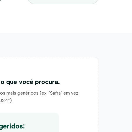
o que você procura.
mos mais genéricos (ex: "Safra" em vez
024").
geridos: