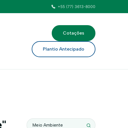
+55 (77) 3613-8000
Cotações
ar
Plantio Antecipado
e"