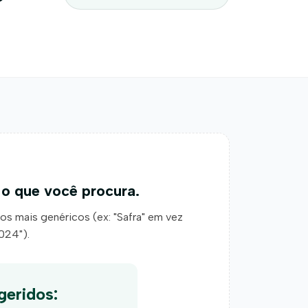
o que você procura.
mos mais genéricos (ex: "Safra" em vez
024").
geridos: