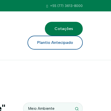
+55 (77) 3613-8000
Cotações
ar
Plantio Antecipado
e"