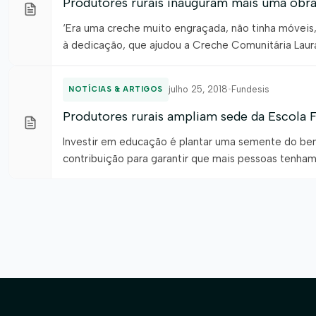
Produtores rurais inauguram mais uma obr
‘Era uma creche muito engraçada, não tinha móveis
à dedicação, que ajudou a Creche Comunitária Laur
Mansidão, a adquirir móveis e equipamentos para tod
julho 25, 2018
•
Fundesis
NOTÍCIAS & ARTIGOS
Produtores rurais ampliam sede da Escola F
Investir em educação é plantar uma semente do bem
contribuição para garantir que mais pessoas tenha
por meio de doações ao Fundo para o Desenvolvimen