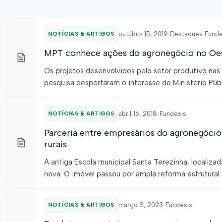
outubro 15, 2019
•
Destaques Funde
NOTÍCIAS & ARTIGOS
MPT conhece ações do agronegócio no Oes
Os projetos desenvolvidos pelo setor produtivo nas ár
pesquisa despertaram o interesse do Ministério Públ
as ações e seus impactos na sociedade. Recém-cheg
estreitar […]
abril 16, 2018
•
Fundesis
NOTÍCIAS & ARTIGOS
Parceria entre empresários do agronegócio 
rurais
A antiga Escola municipal Santa Terezinha, localizad
nova. O imóvel passou por ampla reforma estrutural
Rurais do Retiro e São Vicente. A intervenção foi po
março 3, 2023
•
Fundesis
NOTÍCIAS & ARTIGOS