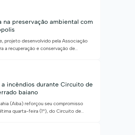
de julho, uma ação de educação ambiental
a na preservação ambiental com
polis
, projeto desenvolvido pela Associação
para a recuperação e conservação de
 semana, teve início o cercamento de 880
PP) de nascentes da Cabeceira do Caroá,
 a incêndios durante Circuito de
errado baiano
Bahia (Aiba) reforçou seu compromisso
ltima quarta-feira (1º), do Circuito de
ida pela Secretaria Municipal de Meio
realizado no povoado da Tapera e reuniu