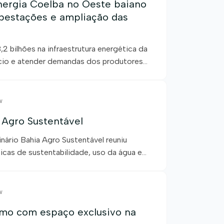
nergia Coelba no Oeste baiano
bestações e ampliação das
2 bilhões na infraestrutura energética da
ócio e atender demandas dos produtores
how, a Neoenergia Coelba está ampliando
 energética da região Oeste da Bahia. Os
w
 Agro Sustentável
ário Bahia Agro Sustentável reuniu
ticas de sustentabilidade, uso da água e
e sustentabilidade, meio ambiente e
 estratégica, aconteceu na tarde desta
w
smo com espaço exclusivo na