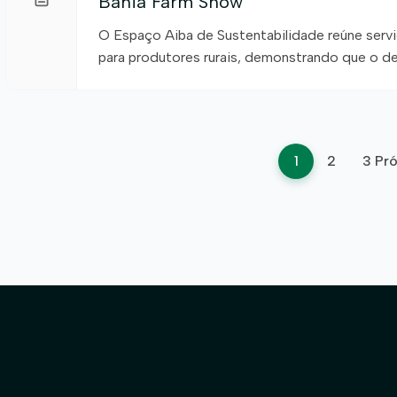
Bahia Farm Show
O Espaço Aiba de Sustentabilidade reúne serviç
para produtores rurais, demonstrando que o de
lado com a conservação ambiental. A sustentab
Farm Show 2026, que acontece de 8 a 13 de j
um espaço dedicado […]
Paginaç
1
2
3
Pr
de
posts