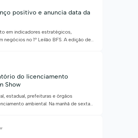
ço positivo e anuncia data da
to em indicadores estratégicos,
m negócios no 1º Leilão BFS. A edição de
a Bahia Farm Show encerrou com
 consolidação de novos espaços de
tório do licenciamento
rm Show
l, estadual, prefeituras e órgãos
cenciamento ambiental. Na manhã de sexta-
de Agricultores e Irrigantes da Bahia,
m Luís Eduardo Magalhães, um encontro
ow