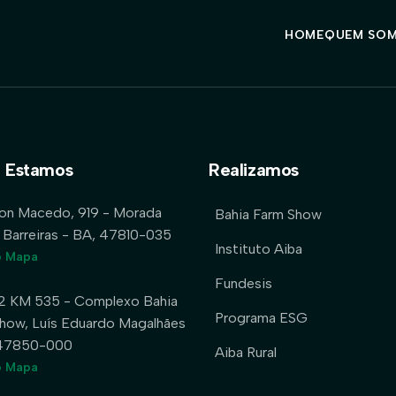
HOME
QUEM SO
 Estamos
Realizamos
lon Macedo, 919 - Morada
Bahia Farm Show
 Barreiras - BA, 47810-035
Instituto Aiba
o Mapa
Fundesis
2 KM 535 - Complexo Bahia
Programa ESG
how, Luís Eduardo Magalhães
 47850-000
Aiba Rural
o Mapa