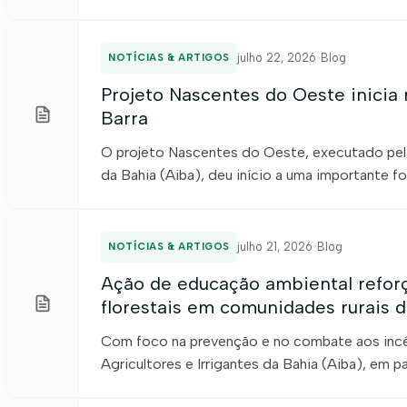
no processo de recuperação continuada de ma
número expressivo, o resultado reflete o com
biodiversidade e […]
julho 22, 2026
•
Blog
NOTÍCIAS & ARTIGOS
Projeto Nascentes do Oeste inicia
Barra
O projeto Nascentes do Oeste, executado pela
da Bahia (Aiba), deu início a uma importante f
Cabeceira da Vereda da Ilhota, localizada no m
parceria estratégica da Prefeitura e de mora
diagnóstico, […]
julho 21, 2026
•
Blog
NOTÍCIAS & ARTIGOS
Ação de educação ambiental refor
florestais em comunidades rurais 
Com foco na prevenção e no combate aos incên
Agricultores e Irrigantes da Bahia (Aiba), em 
Produtores de Algodão (Abapa) e a Secretaria