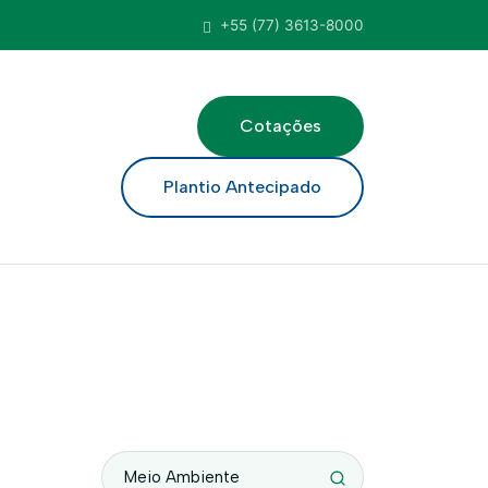
+55 (77) 3613-8000
Cotações
ar
Plantio Antecipado