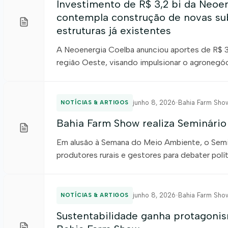
Investimento de R$ 3,2 bi da Neoe
contempla construção de novas su
estruturas já existentes
A Neoenergia Coelba anunciou aportes de R$ 3,
região Oeste, visando impulsionar o agroneg
rurais. Presente mais uma vez na Bahia Farm S
seus investimentos na infraestrutura da matriz
recursos fazem parte do […]
junho 8, 2026
•
Bahia Farm Sho
NOTÍCIAS & ARTIGOS
Bahia Farm Show realiza Seminário
Em alusão à Semana do Meio Ambiente, o Semin
produtores rurais e gestores para debater polí
crédito de carbono. Para falar das políticas d
recursos hídricos, seus desafios e importância
segunda-feira (8) o Seminário Bahia Agro […]
junho 8, 2026
•
Bahia Farm Sho
NOTÍCIAS & ARTIGOS
Sustentabilidade ganha protagoni