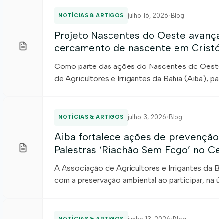
São Desidério (Sematur), realizou, no dia 20 
nas […]
julho 16, 2026
•
Blog
NOTÍCIAS & ARTIGOS
Projeto Nascentes do Oeste avanç
cercamento de nascente em Cristó
Como parte das ações do Nascentes do Oeste
de Agricultores e Irrigantes da Bahia (Aiba), 
nascentes e veredas do Cerrado baiano, nesta
metros da Área de Preservação Permanente (A
localizada no município […]
julho 3, 2026
•
Blog
NOTÍCIAS & ARTIGOS
Aiba fortalece ações de prevenção
Palestras ‘Riachão Sem Fogo’ no C
A Associação de Agricultores e Irrigantes da 
com a preservação ambiental ao participar, na ú
Palestras Riachão Sem Fogo, iniciativa promov
Ambiente de Riachão das Neves. O evento foi 
produtores rurais, moradores da […]
junho 13, 2026
•
Blog
NOTÍCIAS & ARTIGOS