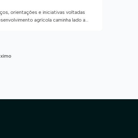
os, orientações e iniciativas voltadas
senvolvimento agrícola caminha lado a
ilidade ocupa lugar de destaque na Bahia
unho em Luís Eduardo Magalhães (BA), com
ão
óximo