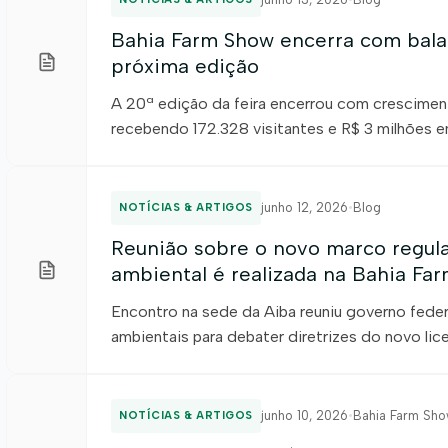
Bahia Farm Show encerra com balan
próxima edição
A 20ª edição da feira encerrou com crescimen
recebendo 172.328 visitantes e R$ 3 milhões e
2027 já tem data confirmada. A 20ª edição d
crescimento em indicadores estratégicos e a
relacionamento, conteúdo, negócios […]
junho 12, 2026
•
Blog
NOTÍCIAS & ARTIGOS
Reunião sobre o novo marco regula
ambiental é realizada na Bahia Fa
Encontro na sede da Aiba reuniu governo federa
ambientais para debater diretrizes do novo li
feira (12), foi realizada na sede da Associação 
durante a programação da Bahia Farm Show, e
entre governo federal, estadual e […]
junho 10, 2026
•
Bahia Farm Sh
NOTÍCIAS & ARTIGOS