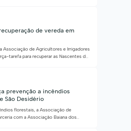
is de 200 nascentes. Mais do que um
promisso com a preservação da
 recuperação de vereda em
 Associação de Agricultores e Irrigadores
orça-tarefa para recuperar as Nascentes da
unicípio de Barra. A ação contou com a
dores da comunidade da Mutuca. Durante o
ça prevenção a incêndios
de São Desidério
dios florestais, a Associação de
parceria com a Associação Baiana dos
 Municipal de Meio Ambiente e Turismo de