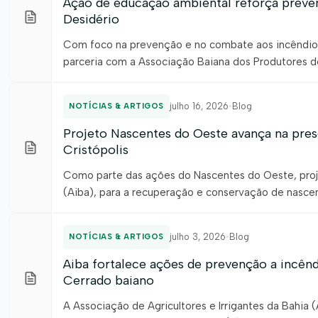
Ação de educação ambiental reforça preven
Desidério
Com foco na prevenção e no combate aos incêndios f
parceria com a Associação Baiana dos Produtores d
de São Desidério (Sematur), realizou, no dia 20 de 
julho 16, 2026
•
Blog
NOTÍCIAS & ARTIGOS
Projeto Nascentes do Oeste avança na pr
Cristópolis
Como parte das ações do Nascentes do Oeste, proje
(Aiba), para a recuperação e conservação de nasce
de 880 metros da Área de Preservação Permanente (
julho 3, 2026
•
Blog
NOTÍCIAS & ARTIGOS
Aiba fortalece ações de prevenção a incênd
Cerrado baiano
A Associação de Agricultores e Irrigantes da Bahia