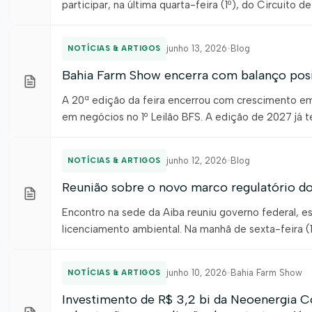
participar, na última quarta-feira (1º), do Circuito 
Municipal de Meio Ambiente de Riachão das Neves. O
moradores da […]
junho 13, 2026
•
Blog
NOTÍCIAS & ARTIGOS
Bahia Farm Show encerra com balanço posit
A 20ª edição da feira encerrou com crescimento em 
em negócios no 1º Leilão BFS. A edição de 2027 já
crescimento em indicadores estratégicos e a conso
junho 12, 2026
•
Blog
NOTÍCIAS & ARTIGOS
Reunião sobre o novo marco regulatório do
Encontro na sede da Aiba reuniu governo federal, es
licenciamento ambiental. Na manhã de sexta-feira (12
Bahia, durante a programação da Bahia Farm Show, 
[…]
junho 10, 2026
•
Bahia Farm Show
NOTÍCIAS & ARTIGOS
Investimento de R$ 3,2 bi da Neoenergia 