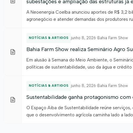
subestações e ampliação das estruturas já 
A Neoenergia Coelba anunciou aportes de R$ 3,2 bil
agronegócio e atender demandas dos produtores rur
ampliando seus investimentos na infraestrutura da m
junho 8, 2026
•
Bahia Farm Show
NOTÍCIAS & ARTIGOS
Bahia Farm Show realiza Seminário Agro Su
Em alusão à Semana do Meio Ambiente, o Seminário 
políticas de sustentabilidade, uso da água e crédito
recursos hídricos, seus desafios e importância estr
[…]
junho 8, 2026
•
Bahia Farm Show
NOTÍCIAS & ARTIGOS
Sustentabilidade ganha protagonismo com 
O Espaço Aiba de Sustentabilidade reúne serviços, o
que o desenvolvimento agrícola caminha lado a lado
destaque na Bahia Farm Show 2026, que acontece d
dedicado […]