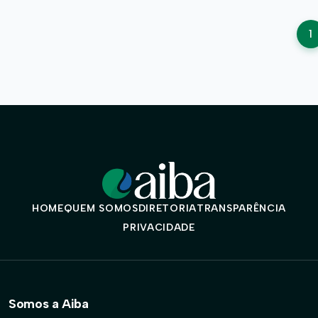
P
1
d
p
HOME
QUEM SOMOS
DIRETORIA
TRANSPARÊNCIA
PRIVACIDADE
Somos a Aiba