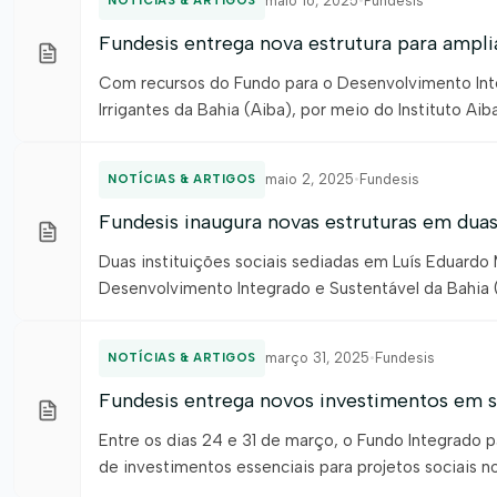
maio 16, 2025
•
Fundesis
NOTÍCIAS & ARTIGOS
Fundesis entrega nova estrutura para ampliar
Com recursos do Fundo para o Desenvolvimento Inte
Irrigantes da Bahia (Aiba), por meio do Instituto Aib
Associação Cultural dos Moradores do Bairro Vila Bra
maio 2, 2025
•
Fundesis
NOTÍCIAS & ARTIGOS
Fundesis inaugura novas estruturas em duas
Duas instituições sociais sediadas em Luís Eduard
Desenvolvimento Integrado e Sustentável da Bahia (F
(Aiba), por meio do Instituto Aiba (Iaiba). As entr
Coração de Mãe […]
março 31, 2025
•
Fundesis
NOTÍCIAS & ARTIGOS
Fundesis entrega novos investimentos em sa
Entre os dias 24 e 31 de março, o Fundo Integrado 
de investimentos essenciais para projetos sociais n
promovidas pela Associação de Agricultores e Irrigan