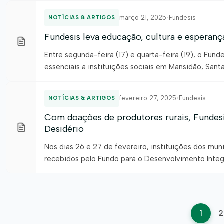
março 21, 2025
•
Fundesis
NOTÍCIAS & ARTIGOS
Fundesis leva educação, cultura e esperanç
Entre segunda-feira (17) e quarta-feira (19), o Fun
essenciais a instituições sociais em Mansidão, Santa
(Iaiba), fortalece projetos que promovem educação, 
Mansidão, […]
fevereiro 27, 2025
•
Fundesis
NOTÍCIAS & ARTIGOS
Com doações de produtores rurais, Fundesis
Desidério
Nos dias 26 e 27 de fevereiro, instituições dos mu
recebidos pelo Fundo para o Desenvolvimento Integ
aplicados em projetos sociais da Associação de De
Zélia e da […]
Pag
1
2