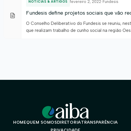
fevereiro 2, 2022
•
Fundesis
NOTÍCIAS & ARTIGOS
Fundesis define projetos sociais que vão r
O Conselho Deliberativo do Fundesis se reuniu, nest
que realizam trabalho de cunho social na região Oe
produtores rurais, disponibiliza R$2,7 milhões par
geração […]
HOME
QUEM SOMOS
DIRETORIA
TRANSPARÊNCIA
PRIVACIDADE