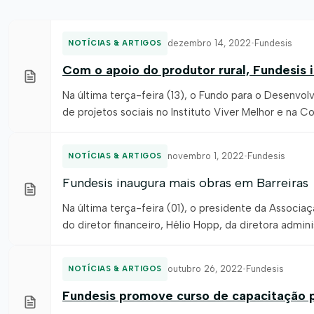
dezembro 14, 2022
•
Fundesis
NOTÍCIAS & ARTIGOS
Com o apoio do produtor rural, Fundesis 
Na última terça-feira (13), o Fundo para o Desenvol
de projetos sociais no Instituto Viver Melhor e n
tornaram possíveis, por meio, da contribuição finan
Associação de Agricultores […]
novembro 1, 2022
•
Fundesis
NOTÍCIAS & ARTIGOS
Fundesis inaugura mais obras em Barreiras
Na última terça-feira (01), o presidente da Associa
do diretor financeiro, Hélio Hopp, da diretora admini
participaram das inaugurações de três projetos dese
contempladas com recursos do […]
outubro 26, 2022
•
Fundesis
NOTÍCIAS & ARTIGOS
Fundesis promove curso de capacitação p