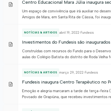
Centro Educacional Mara Júlia inaugura se
Um espaço de convivência que irá auxiliar no desenv
Amigos de Mara, em Santa Rita de Cássia, foi inaugu
Fundo para Desenvolvimento Integrado e Sustentável
abril 19, 2022
•
Fundesis
NOTÍCIAS & ARTIGOS
Investimentos do Fundesis são inaugurado
Construídas com recursos do Fundo para o Desenvolv
aulas do Colégio Batista do distrito de Roda Velha 
município de São Desidério, é conhecida por aprese
março 29, 2022
•
Fundesis
NOTÍCIAS & ARTIGOS
Fundesis inaugura Centro Terapêutico no P
Emoção e alegria marcaram a tarde de terça-feira (
Povoado de Grapiúna, que recebeu investimentos re
Bahia (Fundesis). Aprovados pela primeira vez no ed