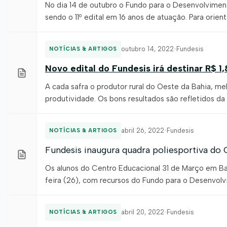
No dia 14 de outubro o Fundo para o Desenvolvimento
sendo o 11º edital em 16 anos de atuação. Para orie
Associação de Agricultores e Irrigantes da Bahia (Aib
outubro 14, 2022
•
Fundesis
NOTÍCIAS & ARTIGOS
Novo edital do Fundesis irá destinar R$ 1
A cada safra o produtor rural do Oeste da Bahia, m
produtividade. Os bons resultados são refletidos da
solidariedade. Há 16 anos, a categoria vem contrib
abril 26, 2022
•
Fundesis
NOTÍCIAS & ARTIGOS
Fundesis inaugura quadra poliesportiva do
Os alunos do Centro Educacional 31 de Março em Bai
feira (26), com recursos do Fundo para o Desenvolv
da unidade escolar. “Hoje é um dia muito especial p
abril 20, 2022
•
Fundesis
NOTÍCIAS & ARTIGOS