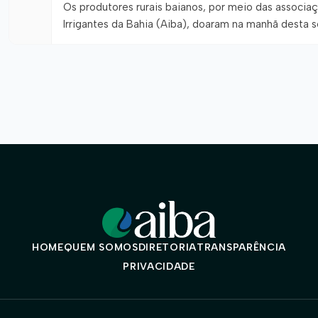
Os produtores rurais baianos, por meio das associa
Irrigantes da Bahia (Aiba), doaram na manhã desta 
que tinham nas últimas enchentes ocorridas em Luís
enfrentada […]
HOME
QUEM SOMOS
DIRETORIA
TRANSPARÊNCIA
PRIVACIDADE