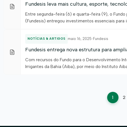
Fundesis leva mais cultura, esporte, tecno
Entre segunda-feira (6) e quarta-feira (9), o Fund
(Fundesis) entregou investimentos essenciais para in
Associação de Agricultores e Irrigantes da Bahia (A
educação, cultura e […]
maio 16, 2025
•
Fundesis
NOTÍCIAS & ARTIGOS
Fundesis entrega nova estrutura para ampliar
Com recursos do Fundo para o Desenvolvimento Inte
Irrigantes da Bahia (Aiba), por meio do Instituto Aib
Associação Cultural dos Moradores do Bairro Vila Bra
Pag
1
2
de
post